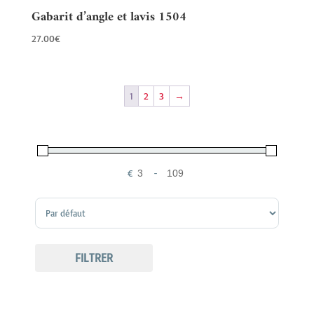
Gabarit d’angle et lavis 1504
27.00
€
1
2
3
→
€
-
Minimum Price
Maximum Price
Sort Products
FILTRER