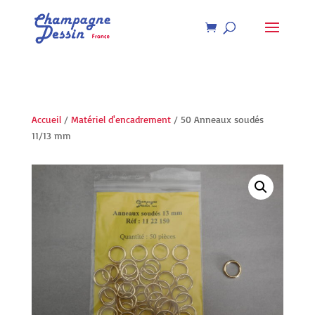
Recherche
de
produits
Accueil
/
Matériel d'encadrement
/ 50 Anneaux soudés
11/13 mm