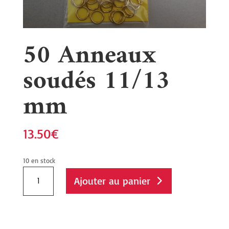
50 Anneaux
soudés 11/13
mm
13.50
€
10 en stock
quantité
Ajouter au panier
de
50
Anneaux
soudés