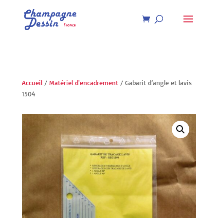
Recherche
de
produits
Accueil
/
Matériel d'encadrement
/ Gabarit d’angle et lavis
1504