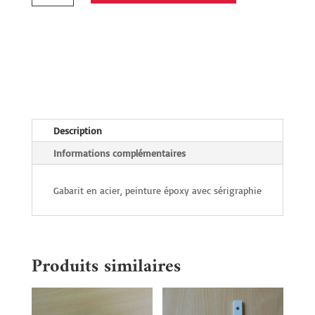
Gabarit
d'angle
et
lavis
1504
Description
Informations complémentaires
Gabarit en acier, peinture époxy avec sérigraphie
Produits similaires