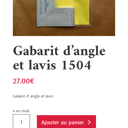
Gabarit d’angle
et lavis 1504
27.00
€
Gabarit d’ angle et lavis
4 en stock
quantité
Ajouter au panier
de