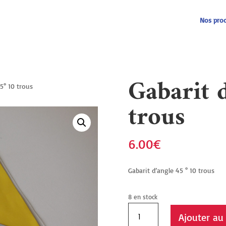
Recherche
de
produits
Nos prod
Gabarit 
5° 10 trous
trous
6.00
€
Gabarit d’angle 45 ° 10 trous
8 en stock
quantité
Ajouter au
de