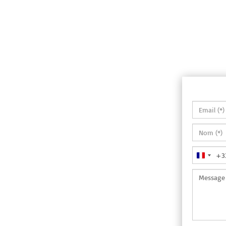
+3
France
+33