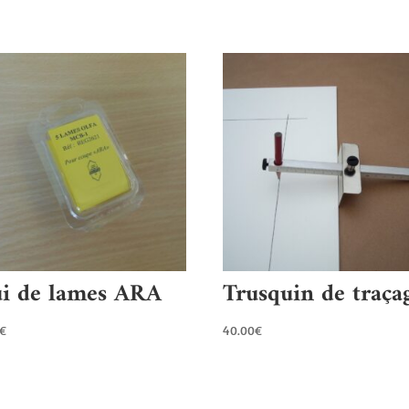
ui de lames ARA
Trusquin de traça
€
40.00
€