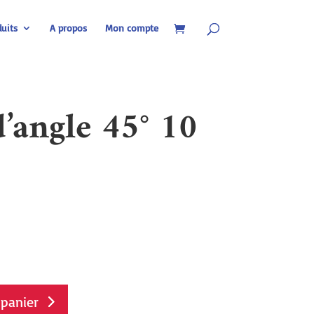
uits
A propos
Mon compte
d’angle 45° 10
 panier