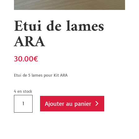
Etui de lames
ARA
30.00
€
Etui de 5 lames pour Kit ARA
4 en stock
quantité
Ajouter au panier
de
Etui
de
lames
ARA