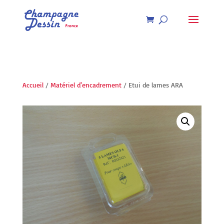
Recherche
de
produits
Accueil
/
Matériel d'encadrement
/ Etui de lames ARA