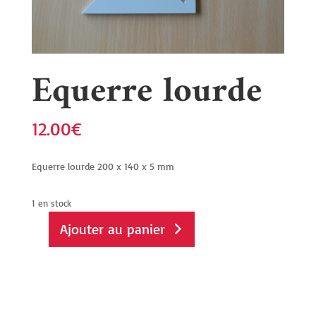
Equerre lourde
12.00
€
Equerre lourde 200 x 140 x 5 mm
1 en stock
Ajouter au panier
quantité
de
Equerre
lourde