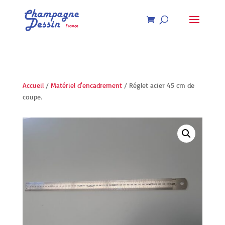
Recherche
de
produits
Accueil
/
Matériel d'encadrement
/ Réglet acier 45 cm de
coupe.