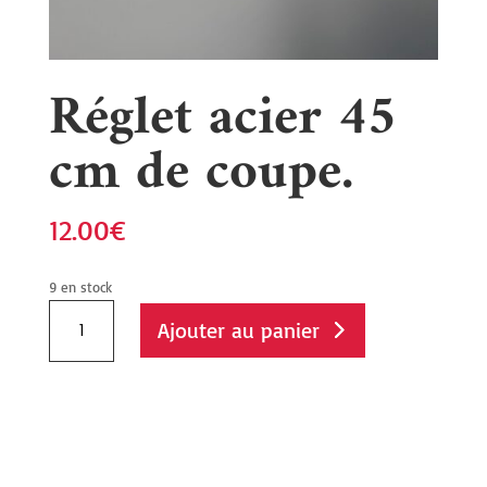
Réglet acier 45
cm de coupe.
12.00
€
9 en stock
quantité
Ajouter au panier
de
Réglet
acier
45
cm
de
coupe.