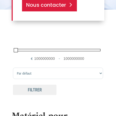
Nous contacter
€
-
Minimum Price
Maximum Price
Sort Products
FILTRER