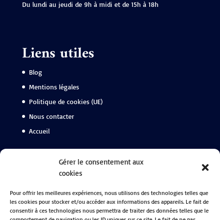
Du lundi au jeudi de 9h à midi et de 15h à 18h
Liens utiles
Blog
Mentions légales
Politique de cookies (UE)
Nous contacter
Accueil
Suivez-nous
Gérer le consentement aux
cookies
Facebook
Pour offrir les meilleures expériences, nous utilisons des technologies telles que
Instagram
les cookies pour stocker et/ou accéder aux informations des appareils. Le fait de
Linkedin
consentir à ces technologies nous permettra de traiter des données telles que le
comportement de navigation ou les ID uniques sur ce site. Le fait de ne pas