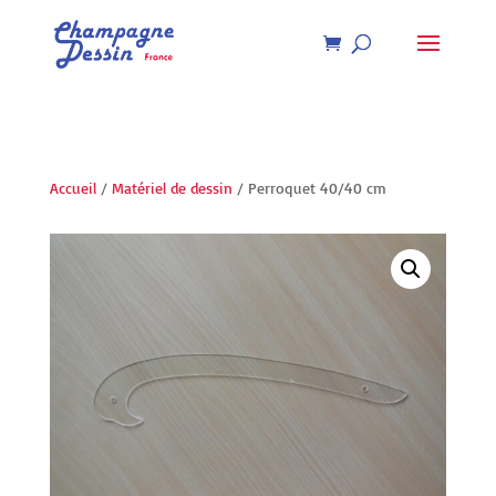
Recherche
de
produits
Accueil
/
Matériel de dessin
/ Perroquet 40/40 cm