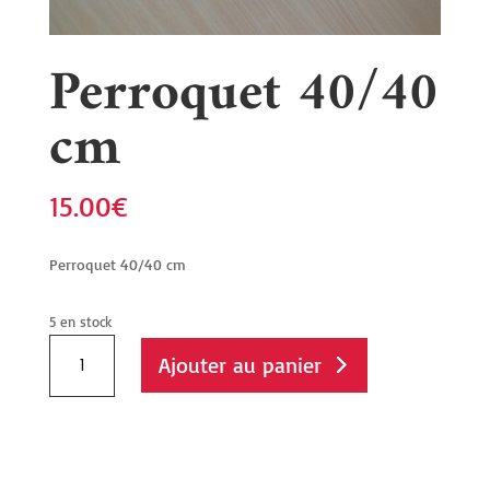
Perroquet 40/40
cm
15.00
€
Perroquet 40/40 cm
5 en stock
quantité
Ajouter au panier
de
Perroquet
40/40
cm