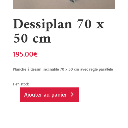
Dessiplan 70 x
50 cm
195.00
€
Planche à dessin inclinable 70 x 50 cm avec regle parallèle
1 en stock
Ajouter au panier
quantité
de
Dessiplan
70
x