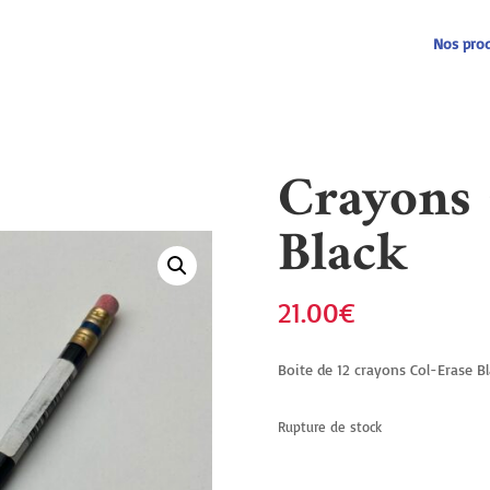
Recherche
de
produits
Nos prod
Crayons 
Black
21.00
€
Boite de 12 crayons Col-Erase B
Rupture de stock