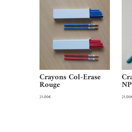
Crayons Col-Erase
Cr
Rouge
NP
21.00
€
21.00