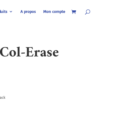
uits
A propos
Mon compte
Col-Erase
lack