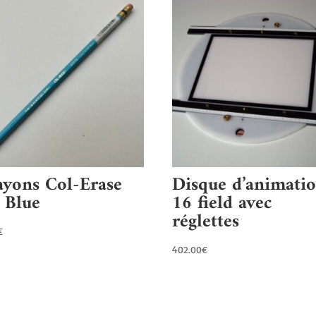
ayons Col-Erase
Disque d’animati
 Blue
16 field avec
réglettes
€
402.00
€