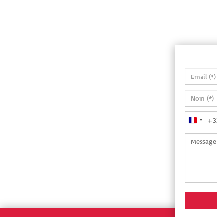
+3
France
+33