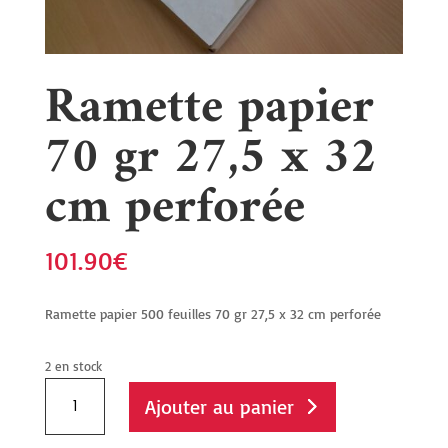
Ramette papier
70 gr 27,5 x 32
cm perforée
101.90
€
Ramette papier 500 feuilles 70 gr 27,5 x 32 cm perforée
2 en stock
quantité
Ajouter au panier
de
Ramette