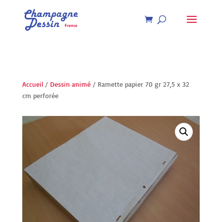
Recherche
de
produits
Accueil
/
Dessin animé
/ Ramette papier 70 gr 27,5 x 32
cm perforée