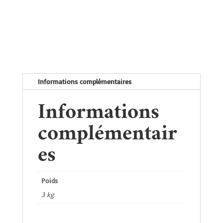
papier
70
gr
27,5
x
32
cm
Informations complémentaires
perforée
Informations
complémentair
es
Poids
3 kg