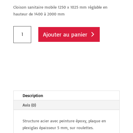
Cloison sanitaire mobile 1250 x 1025 mm réglable en
hauteur de 1400 à 2000 mm
quantité
Ajouter au panier
de
Cloison
de
protection
sanitaire
mobile
Description
Avis (0)
Structure acier avec peinture époxy, plaque en
plexiglas épaisseur 5 mm, sur roulettes.