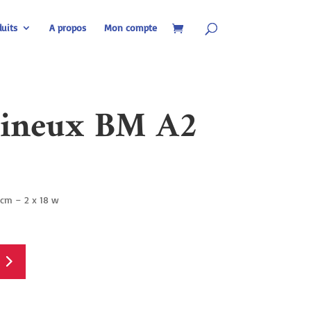
uits
A propos
Mon compte
mineux BM A2
 cm – 2 x 18 w