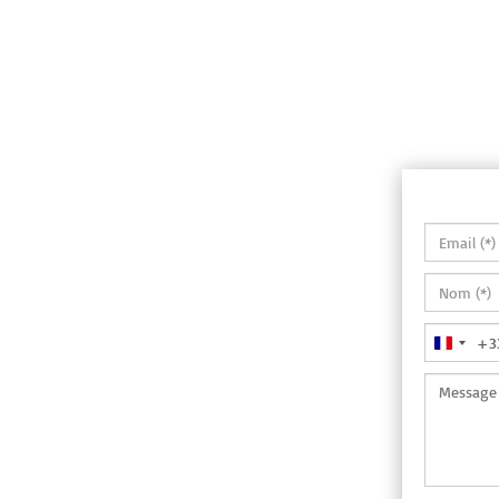
+3
France
+33