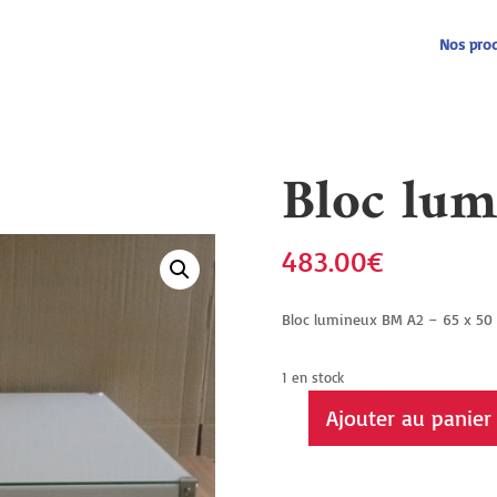
Recherche
de
produits
Nos prod
Bloc lu
483.00
€
Bloc lumineux BM A2 – 65 x 50
1 en stock
Ajouter au panier
quantité
de
Bloc