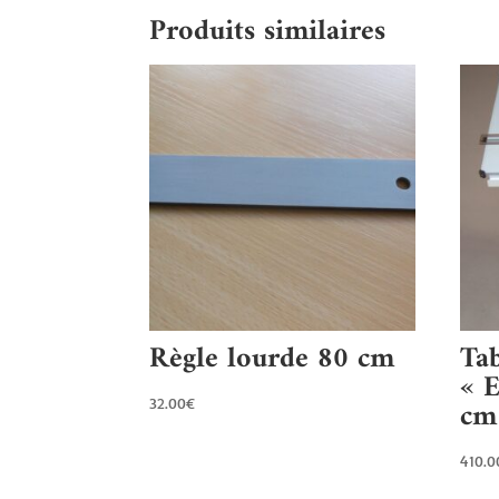
Produits similaires
Règle lourde 80 cm
Tab
« E
cm
32.00
€
410.0