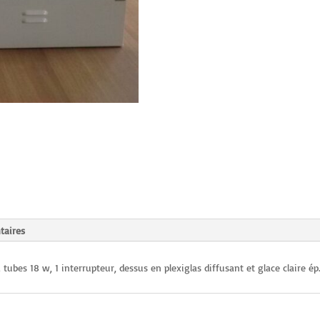
lumineux
BM
A2
taires
 tubes 18 w, 1 interrupteur, dessus en plexiglas diffusant et glace claire 