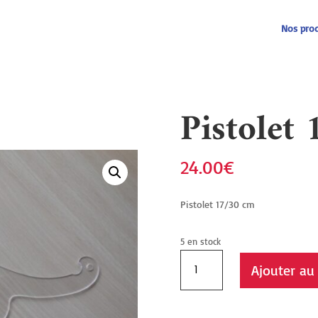
Recherche
de
produits
Nos prod
Pistolet 
24.00
€
Pistolet 17/30 cm
5 en stock
quantité
Ajouter au
de
Pistolet
17