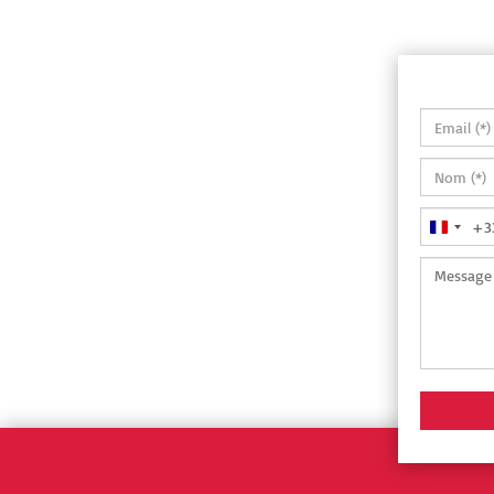
+3
France
+33