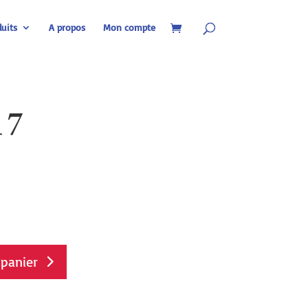
uits
A propos
Mon compte
17
 panier