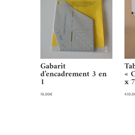
Gabarit
Tab
d’encadrement 3 en
« 
1
x 
16.00
€
410.0