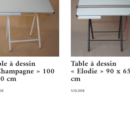
le à dessin
Table à dessin
Champagne » 100
« Elodie » 90 x 6
70 cm
cm
0
€
410.00
€