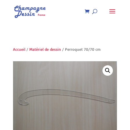
Recherche
de
produits
Accueil
/
Matériel de dessin
/ Perroquet 70/70 cm