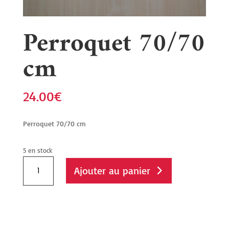
Perroquet 70/70
cm
24.00
€
Perroquet 70/70 cm
5 en stock
quantité
Ajouter au panier
de
Perroquet
70/70
cm