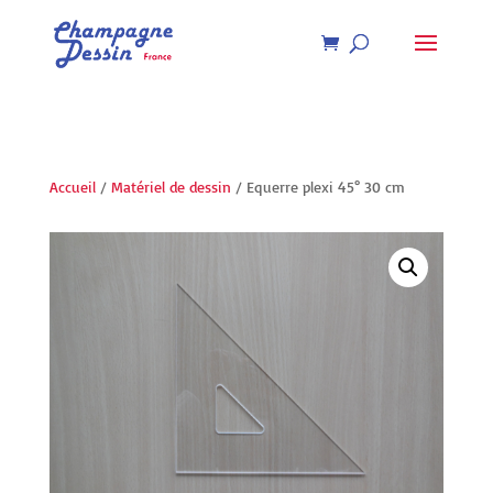
Recherche
de
produits
Accueil
/
Matériel de dessin
/ Equerre plexi 45° 30 cm