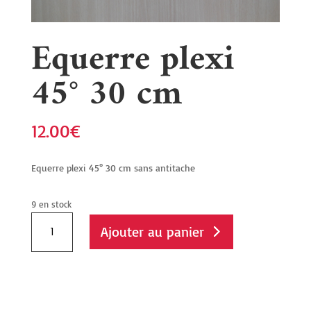
Equerre plexi
45° 30 cm
12.00
€
Equerre plexi 45° 30 cm sans antitache
9 en stock
quantité
Ajouter au panier
de
Equerre
plexi
45°
30