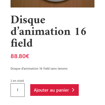
Disque
d’animation 16
field
88.80
€
Disque d’animation 16 field sans tenons
2 en stock
quantité
Ajouter au panier
de
Disque
d'animation